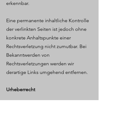
erkennbar.
Eine permanente inhaltliche Kontrolle
der verlinkten Seiten ist jedoch ohne
konkrete Anhaltspunkte einer
Rechtsverletzung nicht zumutbar. Bei
Bekanntwerden von
Rechtsverletzungen werden wir
derartige Links umgehend entfernen.
Urheberrecht
Die durch die Seitenbetreiber
erstellten Inhalte und Werke auf diesen
Seiten unterliegen dem deutschen
Urheberrecht. Die Vervielfältigung,