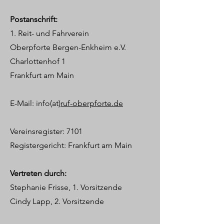
Postanschrift:
1. Reit- und Fahrverein
Oberpforte Bergen-Enkheim e.V.
Charlottenhof 1
Frankfurt am Main
E-Mail: info(at)
ruf-oberpforte.de
Vereinsregister: 7101
Registergericht: Frankfurt am Main
Vertreten durch:
Stephanie Frisse, 1. Vorsitzende
Cindy Lapp, 2. Vorsitzende