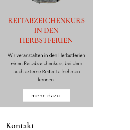
REITABZEICHENKURS
IN DEN
HERBSTFERIEN
Wir veranstalten in den Herbstferien
einen Reitabzeichenkurs, bei dem
auch externe Reiter teilnehmen
können.
mehr dazu
Kontakt